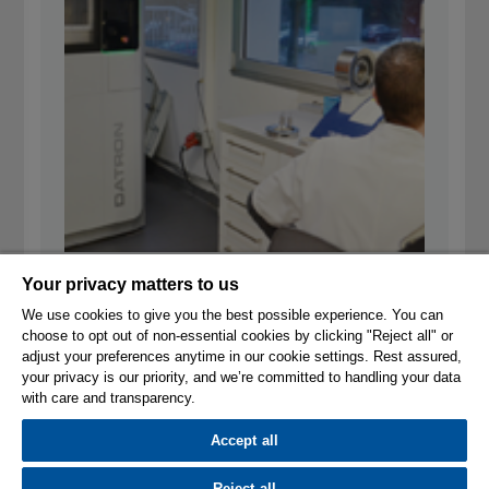
Your privacy matters to us
We use cookies to give you the best possible experience. You can
choose to opt out of non-essential cookies by clicking "Reject all" or
adjust your preferences anytime in our cookie settings. Rest assured,
your privacy is our priority, and we’re committed to handling your data
with care and transparency.
© 2026 Hexagon AB and/or its subsidiaries.
Condiciones de uso
Política de Privacidad
Accept all
Conformidad del Software
Compliance
Ethics & Compliance Reporting System
Cookie Settings
Reject all